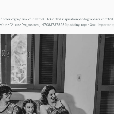
ERFIL” color=”grey” link=”url:http%3A%2F%2Finspirationphotographers.com
r_width=”2″ css=”.vc_custom_1470837378264{padding-top: 40px !important;p