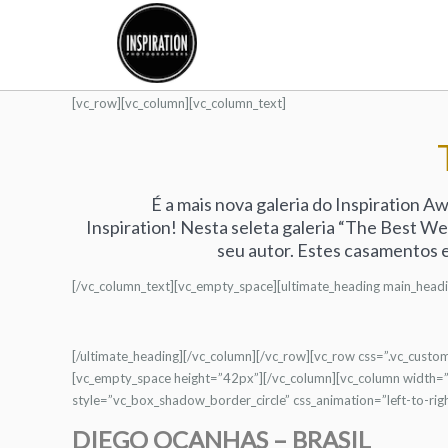
[vc_row][vc_column][vc_column_text]
É a mais nova galeria do Inspiration A
Inspiration! Nesta seleta galeria “The Best W
seu autor. Estes casamentos 
[/vc_column_text][vc_empty_space][ultimate_heading main_h
[/ultimate_heading][/vc_column][/vc_row][vc_row css=”.vc_cus
[vc_empty_space height=”42px”][/vc_column][vc_column width=”
style=”vc_box_shadow_border_circle” css_animation=”left-to-ri
DIEGO OCANHAS – BRASIL