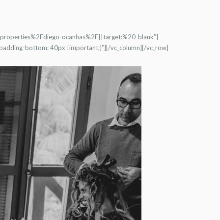
%2Fproperties%2Fdiego-ocanhas%2F||target:%20_blank”]
adding-bottom: 40px !important;}”][/vc_column][/vc_row]