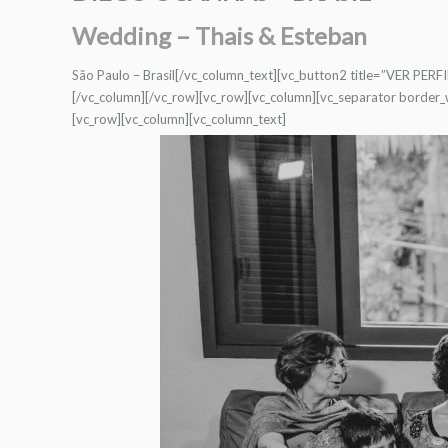
Wedding – Thais & Esteban
São Paulo – Brasil[/vc_column_text][vc_button2 title=”VER P
[/vc_column][/vc_row][vc_row][vc_column][vc_separator borde
[vc_row][vc_column][vc_column_text]