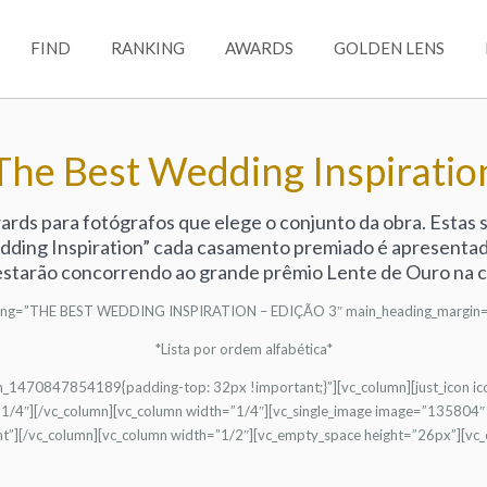
FIND
RANKING
AWARDS
GOLDEN LENS
The Best Wedding Inspiratio
wards para fotógrafos que elege o conjunto da obra. Estas
edding Inspiration” cada casamento premiado é apresentad
estarão concorrendo ao grande prêmio Lente de Ouro na 
eading=”THE BEST WEDDING INSPIRATION – EDIÇÃO 3″ main_heading_margin=
*Lista por ordem alfabética*
tom_1470847854189{padding-top: 32px !important;}”][vc_column][just_icon 
1/4″][/vc_column][vc_column width=”1/4″][vc_single_image image=”135804″ 
ght”][/vc_column][vc_column width=”1/2″][vc_empty_space height=”26px”][vc_