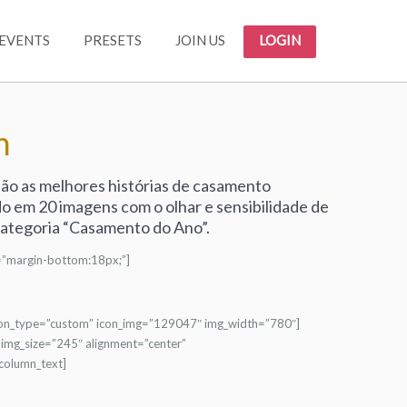
EVENTS
PRESETS
JOIN US
LOGIN
n
 são as melhores histórias de casamento
o em 20 imagens com o olhar e sensibilidade de
categoria “Casamento do Ano”.
”margin-bottom:18px;”]
icon_type=”custom” icon_img=”129047″ img_width=”780″]
img_size=”245″ alignment=”center”
column_text]