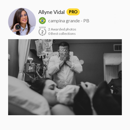
Allyne Vidal
PRO
campina grande - PB
score
2 Awarded photos
2
0 Best collections