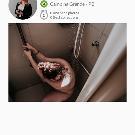
Campina Grande - PB
score
0 Awarded photos
0
0 Best collections