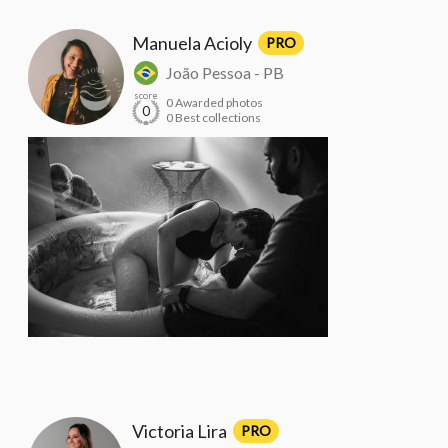
Manuela Acioly
PRO
João Pessoa - PB
score
0 Awarded photos
0
0 Best collections
Victoria Lira
PRO