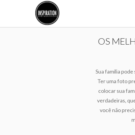
OS MELH
Sua família pode
Ter uma foto pre
colocar sua famí
verdadeiras, qu
você não precis
m