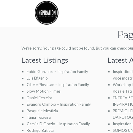
Pag
We're sorry. Your page could not be found, But you can check our l
Latest Listings
Latest A
Fabio Gonzalez – Inspiration Family
Inspiration
Luis Efigénio
você mostr
Cibele Piovesan – Inspiration Family
Workshop I
Slow Motion Filmes
Rosa e Tati
Daniel Ferreira
ENTREVIS
Evandro Olímpio – Inspiration Family
INSPIRAT
Pasquale Mestizia
PRÊMIO LE
Tânia Teixeira
DA FOTOGR
Camila D’Orazio – Inspiration Family
Inspiration
Rodrigo Batista
SOMOS UM 