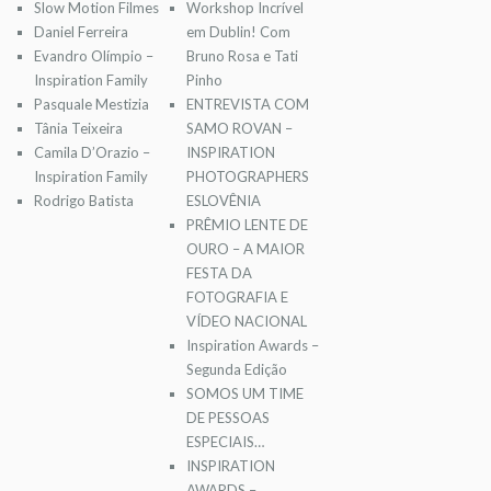
Slow Motion Filmes
Workshop Incrível
Daniel Ferreira
em Dublin! Com
Evandro Olímpio –
Bruno Rosa e Tati
Inspiration Family
Pinho
Pasquale Mestizia
ENTREVISTA COM
Tânia Teixeira
SAMO ROVAN –
Camila D’Orazio –
INSPIRATION
Inspiration Family
PHOTOGRAPHERS
Rodrigo Batista
ESLOVÊNIA
PRÊMIO LENTE DE
OURO – A MAIOR
FESTA DA
FOTOGRAFIA E
VÍDEO NACIONAL
Inspiration Awards –
Segunda Edição
SOMOS UM TIME
DE PESSOAS
ESPECIAIS…
INSPIRATION
AWARDS –