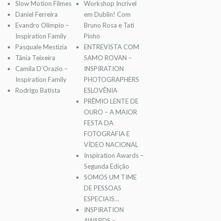
Slow Motion Filmes
Workshop Incrível
Daniel Ferreira
em Dublin! Com
Evandro Olímpio –
Bruno Rosa e Tati
Inspiration Family
Pinho
Pasquale Mestizia
ENTREVISTA COM
Tânia Teixeira
SAMO ROVAN –
Camila D’Orazio –
INSPIRATION
Inspiration Family
PHOTOGRAPHERS
Rodrigo Batista
ESLOVÊNIA
PRÊMIO LENTE DE
OURO – A MAIOR
FESTA DA
FOTOGRAFIA E
VÍDEO NACIONAL
Inspiration Awards –
Segunda Edição
SOMOS UM TIME
DE PESSOAS
ESPECIAIS…
INSPIRATION
AWARDS –