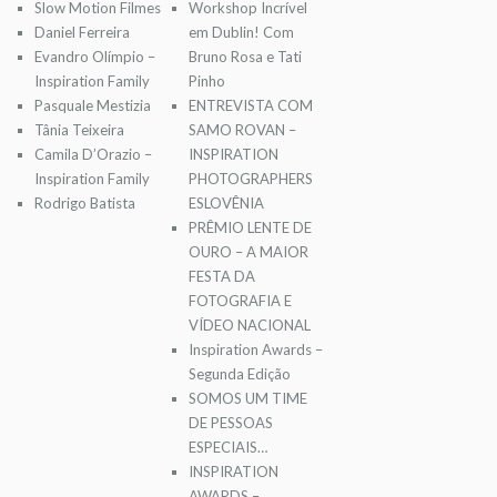
Slow Motion Filmes
Workshop Incrível
Daniel Ferreira
em Dublin! Com
Evandro Olímpio –
Bruno Rosa e Tati
Inspiration Family
Pinho
Pasquale Mestizia
ENTREVISTA COM
Tânia Teixeira
SAMO ROVAN –
Camila D’Orazio –
INSPIRATION
Inspiration Family
PHOTOGRAPHERS
Rodrigo Batista
ESLOVÊNIA
PRÊMIO LENTE DE
OURO – A MAIOR
FESTA DA
FOTOGRAFIA E
VÍDEO NACIONAL
Inspiration Awards –
Segunda Edição
SOMOS UM TIME
DE PESSOAS
ESPECIAIS…
INSPIRATION
AWARDS –