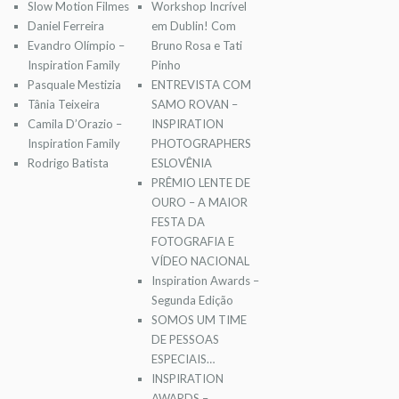
Slow Motion Filmes
Workshop Incrível
Daniel Ferreira
em Dublin! Com
Evandro Olímpio –
Bruno Rosa e Tati
Inspiration Family
Pinho
Pasquale Mestizia
ENTREVISTA COM
Tânia Teixeira
SAMO ROVAN –
Camila D’Orazio –
INSPIRATION
Inspiration Family
PHOTOGRAPHERS
Rodrigo Batista
ESLOVÊNIA
PRÊMIO LENTE DE
OURO – A MAIOR
FESTA DA
FOTOGRAFIA E
VÍDEO NACIONAL
Inspiration Awards –
Segunda Edição
SOMOS UM TIME
DE PESSOAS
ESPECIAIS…
INSPIRATION
AWARDS –