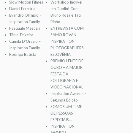
Slow Motion Filmes
Workshop Incrível
Daniel Ferreira
em Dublin! Com
Evandro Olímpio –
Bruno Rosa e Tati
Inspiration Family
Pinho
Pasquale Mestizia
ENTREVISTA COM
Tânia Teixeira
SAMO ROVAN –
Camila D’Orazio –
INSPIRATION
Inspiration Family
PHOTOGRAPHERS
Rodrigo Batista
ESLOVÊNIA
PRÊMIO LENTE DE
OURO – A MAIOR
FESTA DA
FOTOGRAFIA E
VÍDEO NACIONAL
Inspiration Awards –
Segunda Edição
SOMOS UM TIME
DE PESSOAS
ESPECIAIS…
INSPIRATION
AWARDS –