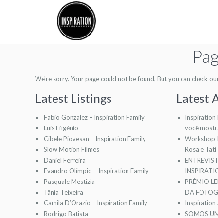
Pag
We're sorry. Your page could not be found, But you can check our l
Latest Listings
Latest A
Fabio Gonzalez – Inspiration Family
Inspiration
Luis Efigénio
você mostr
Cibele Piovesan – Inspiration Family
Workshop I
Slow Motion Filmes
Rosa e Tati
Daniel Ferreira
ENTREVIS
Evandro Olímpio – Inspiration Family
INSPIRAT
Pasquale Mestizia
PRÊMIO LE
Tânia Teixeira
DA FOTOGR
Camila D’Orazio – Inspiration Family
Inspiration
Rodrigo Batista
SOMOS UM 