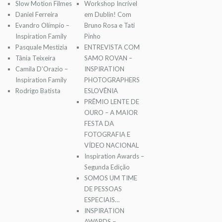
Slow Motion Filmes
Workshop Incrível
Daniel Ferreira
em Dublin! Com
Evandro Olímpio –
Bruno Rosa e Tati
Inspiration Family
Pinho
Pasquale Mestizia
ENTREVISTA COM
Tânia Teixeira
SAMO ROVAN –
Camila D’Orazio –
INSPIRATION
Inspiration Family
PHOTOGRAPHERS
Rodrigo Batista
ESLOVÊNIA
PRÊMIO LENTE DE
OURO – A MAIOR
FESTA DA
FOTOGRAFIA E
VÍDEO NACIONAL
Inspiration Awards –
Segunda Edição
SOMOS UM TIME
DE PESSOAS
ESPECIAIS…
INSPIRATION
AWARDS –