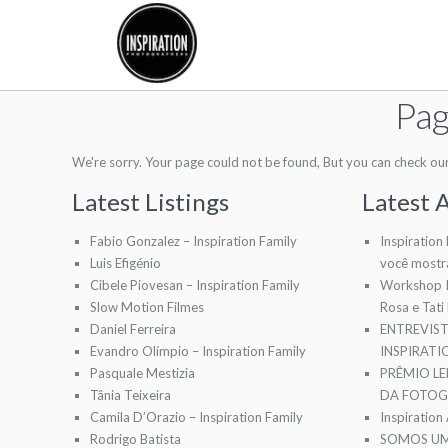
Pag
We're sorry. Your page could not be found, But you can check our l
Latest Listings
Latest A
Fabio Gonzalez – Inspiration Family
Inspiration
Luis Efigénio
você mostr
Cibele Piovesan – Inspiration Family
Workshop I
Slow Motion Filmes
Rosa e Tati
Daniel Ferreira
ENTREVIS
Evandro Olímpio – Inspiration Family
INSPIRAT
Pasquale Mestizia
PRÊMIO LE
Tânia Teixeira
DA FOTOGR
Camila D’Orazio – Inspiration Family
Inspiration
Rodrigo Batista
SOMOS UM 