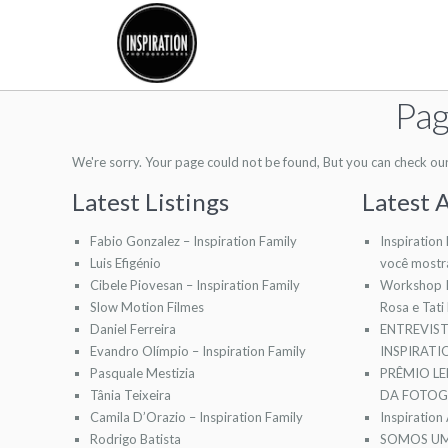
Pag
We're sorry. Your page could not be found, But you can check our l
Latest Listings
Latest A
Fabio Gonzalez – Inspiration Family
Inspiration
Luis Efigénio
você mostr
Cibele Piovesan – Inspiration Family
Workshop I
Slow Motion Filmes
Rosa e Tati
Daniel Ferreira
ENTREVIS
Evandro Olímpio – Inspiration Family
INSPIRAT
Pasquale Mestizia
PRÊMIO LE
Tânia Teixeira
DA FOTOGR
Camila D’Orazio – Inspiration Family
Inspiration
Rodrigo Batista
SOMOS UM 