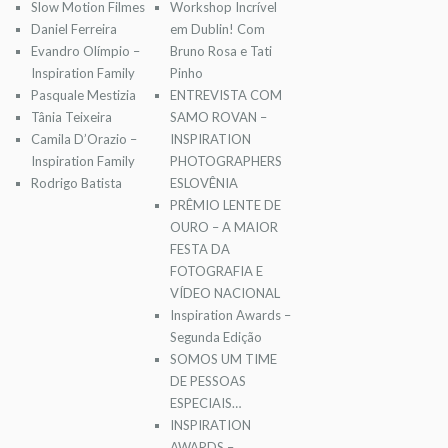
Slow Motion Filmes
Workshop Incrível
Daniel Ferreira
em Dublin! Com
Evandro Olímpio –
Bruno Rosa e Tati
Inspiration Family
Pinho
Pasquale Mestizia
ENTREVISTA COM
Tânia Teixeira
SAMO ROVAN –
Camila D’Orazio –
INSPIRATION
Inspiration Family
PHOTOGRAPHERS
Rodrigo Batista
ESLOVÊNIA
PRÊMIO LENTE DE
OURO – A MAIOR
FESTA DA
FOTOGRAFIA E
VÍDEO NACIONAL
Inspiration Awards –
Segunda Edição
SOMOS UM TIME
DE PESSOAS
ESPECIAIS…
INSPIRATION
AWARDS –