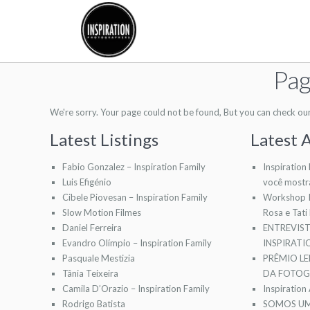
Pag
We're sorry. Your page could not be found, But you can check our l
Latest Listings
Latest A
Fabio Gonzalez – Inspiration Family
Inspiration
Luis Efigénio
você mostr
Cibele Piovesan – Inspiration Family
Workshop I
Slow Motion Filmes
Rosa e Tati
Daniel Ferreira
ENTREVIS
Evandro Olímpio – Inspiration Family
INSPIRAT
Pasquale Mestizia
PRÊMIO LE
Tânia Teixeira
DA FOTOGR
Camila D’Orazio – Inspiration Family
Inspiration
Rodrigo Batista
SOMOS UM 