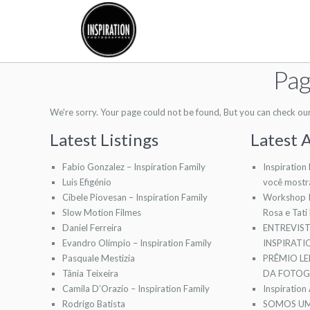
Pag
We're sorry. Your page could not be found, But you can check our l
Latest Listings
Latest A
Fabio Gonzalez – Inspiration Family
Inspiration
Luis Efigénio
você mostr
Cibele Piovesan – Inspiration Family
Workshop I
Slow Motion Filmes
Rosa e Tati
Daniel Ferreira
ENTREVIS
Evandro Olímpio – Inspiration Family
INSPIRAT
Pasquale Mestizia
PRÊMIO LE
Tânia Teixeira
DA FOTOGR
Camila D’Orazio – Inspiration Family
Inspiration
Rodrigo Batista
SOMOS UM 