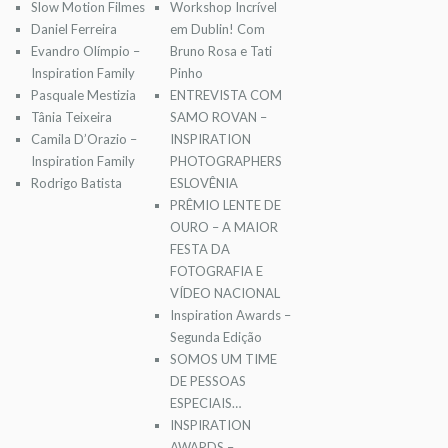
Slow Motion Filmes
Workshop Incrível
Daniel Ferreira
em Dublin! Com
Evandro Olímpio –
Bruno Rosa e Tati
Inspiration Family
Pinho
Pasquale Mestizia
ENTREVISTA COM
Tânia Teixeira
SAMO ROVAN –
Camila D’Orazio –
INSPIRATION
Inspiration Family
PHOTOGRAPHERS
Rodrigo Batista
ESLOVÊNIA
PRÊMIO LENTE DE
OURO – A MAIOR
FESTA DA
FOTOGRAFIA E
VÍDEO NACIONAL
Inspiration Awards –
Segunda Edição
SOMOS UM TIME
DE PESSOAS
ESPECIAIS…
INSPIRATION
AWARDS –