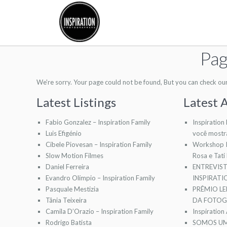
Pag
We're sorry. Your page could not be found, But you can check our l
Latest Listings
Latest A
Fabio Gonzalez – Inspiration Family
Inspiration
Luis Efigénio
você mostr
Cibele Piovesan – Inspiration Family
Workshop I
Slow Motion Filmes
Rosa e Tati
Daniel Ferreira
ENTREVIS
Evandro Olímpio – Inspiration Family
INSPIRAT
Pasquale Mestizia
PRÊMIO LE
Tânia Teixeira
DA FOTOGR
Camila D’Orazio – Inspiration Family
Inspiration
Rodrigo Batista
SOMOS UM 