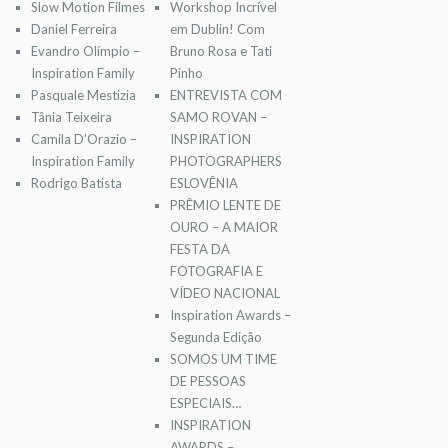
Slow Motion Filmes
Workshop Incrível
Daniel Ferreira
em Dublin! Com
Evandro Olímpio –
Bruno Rosa e Tati
Inspiration Family
Pinho
Pasquale Mestizia
ENTREVISTA COM
Tânia Teixeira
SAMO ROVAN –
Camila D’Orazio –
INSPIRATION
Inspiration Family
PHOTOGRAPHERS
Rodrigo Batista
ESLOVÊNIA
PRÊMIO LENTE DE
OURO – A MAIOR
FESTA DA
FOTOGRAFIA E
VÍDEO NACIONAL
Inspiration Awards –
Segunda Edição
SOMOS UM TIME
DE PESSOAS
ESPECIAIS…
INSPIRATION
AWARDS –