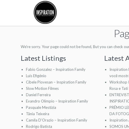
Pag
We're sorry. Your page could not be found, But you can check our l
Latest Listings
Latest A
Fabio Gonzalez – Inspiration Family
Inspiration
Luis Efigénio
você mostr
Cibele Piovesan – Inspiration Family
Workshop I
Slow Motion Filmes
Rosa e Tati
Daniel Ferreira
ENTREVIS
Evandro Olímpio – Inspiration Family
INSPIRAT
Pasquale Mestizia
PRÊMIO LE
Tânia Teixeira
DA FOTOGR
Camila D’Orazio – Inspiration Family
Inspiration
Rodrigo Batista
SOMOS UM 