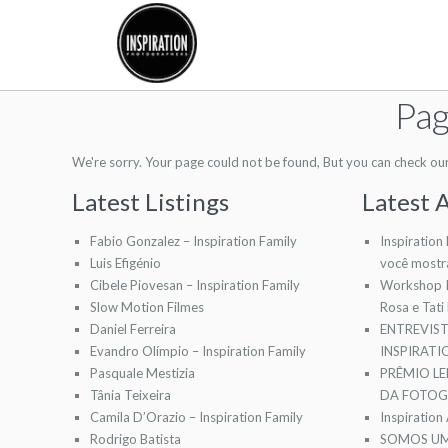
Pag
We're sorry. Your page could not be found, But you can check our l
Latest Listings
Latest A
Fabio Gonzalez – Inspiration Family
Inspiration
Luis Efigénio
você mostr
Cibele Piovesan – Inspiration Family
Workshop I
Slow Motion Filmes
Rosa e Tati
Daniel Ferreira
ENTREVIS
Evandro Olímpio – Inspiration Family
INSPIRAT
Pasquale Mestizia
PRÊMIO LE
Tânia Teixeira
DA FOTOGR
Camila D’Orazio – Inspiration Family
Inspiration
Rodrigo Batista
SOMOS UM 