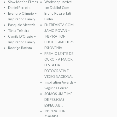
Slow Motion Filmes
Workshop Incrível
Daniel Ferreira
em Dublin! Com
Evandro Olímpio –
Bruno Rosa e Tati
Inspiration Family
Pinho
Pasquale Mestizia
ENTREVISTA COM
Tânia Teixeira
SAMO ROVAN –
Camila D’Orazio –
INSPIRATION
Inspiration Family
PHOTOGRAPHERS
Rodrigo Batista
ESLOVÊNIA
PRÊMIO LENTE DE
OURO – A MAIOR
FESTA DA
FOTOGRAFIA E
VÍDEO NACIONAL
Inspiration Awards –
Segunda Edição
SOMOS UM TIME
DE PESSOAS
ESPECIAIS…
INSPIRATION
AWARDS –