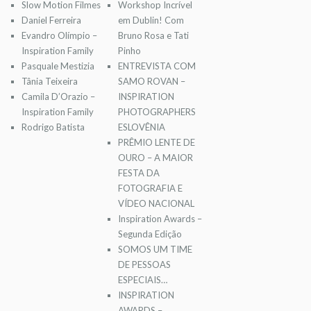
Slow Motion Filmes
Workshop Incrível
Daniel Ferreira
em Dublin! Com
Evandro Olímpio –
Bruno Rosa e Tati
Inspiration Family
Pinho
Pasquale Mestizia
ENTREVISTA COM
Tânia Teixeira
SAMO ROVAN –
Camila D’Orazio –
INSPIRATION
Inspiration Family
PHOTOGRAPHERS
Rodrigo Batista
ESLOVÊNIA
PRÊMIO LENTE DE
OURO – A MAIOR
FESTA DA
FOTOGRAFIA E
VÍDEO NACIONAL
Inspiration Awards –
Segunda Edição
SOMOS UM TIME
DE PESSOAS
ESPECIAIS…
INSPIRATION
AWARDS –