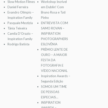
Slow Motion Filmes
Workshop Incrível
Daniel Ferreira
em Dublin! Com
Evandro Olímpio –
Bruno Rosa e Tati
Inspiration Family
Pinho
Pasquale Mestizia
ENTREVISTA COM
Tânia Teixeira
SAMO ROVAN –
Camila D’Orazio –
INSPIRATION
Inspiration Family
PHOTOGRAPHERS
Rodrigo Batista
ESLOVÊNIA
PRÊMIO LENTE DE
OURO – A MAIOR
FESTA DA
FOTOGRAFIA E
VÍDEO NACIONAL
Inspiration Awards –
Segunda Edição
SOMOS UM TIME
DE PESSOAS
ESPECIAIS…
INSPIRATION
AWARDS –