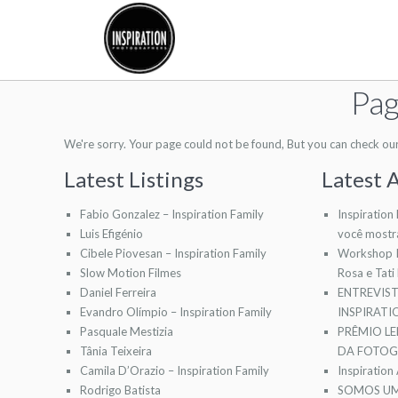
Pag
We're sorry. Your page could not be found, But you can check our l
Latest Listings
Latest A
Fabio Gonzalez – Inspiration Family
Inspiration
Luis Efigénio
você mostr
Cibele Piovesan – Inspiration Family
Workshop I
Slow Motion Filmes
Rosa e Tati
Daniel Ferreira
ENTREVIS
Evandro Olímpio – Inspiration Family
INSPIRAT
Pasquale Mestizia
PRÊMIO LE
Tânia Teixeira
DA FOTOGR
Camila D’Orazio – Inspiration Family
Inspiration
Rodrigo Batista
SOMOS UM 