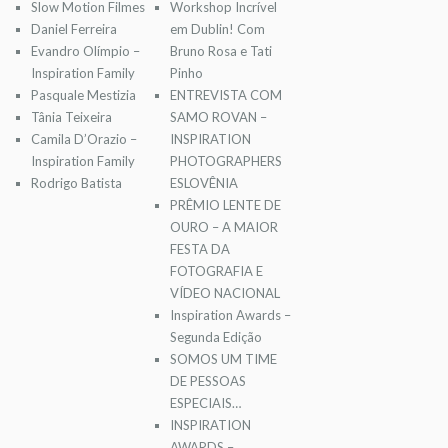
Slow Motion Filmes
Workshop Incrível
Daniel Ferreira
em Dublin! Com
Evandro Olímpio –
Bruno Rosa e Tati
Inspiration Family
Pinho
Pasquale Mestizia
ENTREVISTA COM
Tânia Teixeira
SAMO ROVAN –
Camila D’Orazio –
INSPIRATION
Inspiration Family
PHOTOGRAPHERS
Rodrigo Batista
ESLOVÊNIA
PRÊMIO LENTE DE
OURO – A MAIOR
FESTA DA
FOTOGRAFIA E
VÍDEO NACIONAL
Inspiration Awards –
Segunda Edição
SOMOS UM TIME
DE PESSOAS
ESPECIAIS…
INSPIRATION
AWARDS –