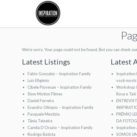
Pag
We're sorry. Your page could not be found, But you can check our l
Latest Listings
Latest A
Fabio Gonzalez – Inspiration Family
Inspiration
Luis Efigénio
você mostr
Cibele Piovesan – Inspiration Family
Workshop I
Slow Motion Filmes
Rosa e Tati
Daniel Ferreira
ENTREVIS
Evandro Olímpio – Inspiration Family
INSPIRAT
Pasquale Mestizia
PRÊMIO LE
Tânia Teixeira
DA FOTOGR
Camila D’Orazio – Inspiration Family
Inspiration
Rodrigo Batista
SOMOS UM 