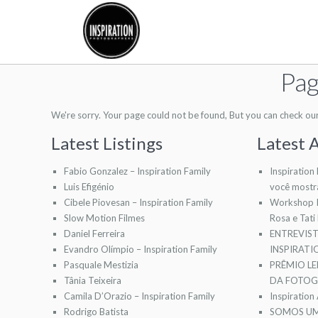
Pag
We're sorry. Your page could not be found, But you can check our l
Latest Listings
Latest A
Fabio Gonzalez – Inspiration Family
Inspiration
Luis Efigénio
você mostr
Cibele Piovesan – Inspiration Family
Workshop I
Slow Motion Filmes
Rosa e Tati
Daniel Ferreira
ENTREVIS
Evandro Olímpio – Inspiration Family
INSPIRAT
Pasquale Mestizia
PRÊMIO LE
Tânia Teixeira
DA FOTOGR
Camila D’Orazio – Inspiration Family
Inspiration
Rodrigo Batista
SOMOS UM 