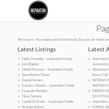
Pag
We're sorry. Your page could not be found, But you can check our l
Latest Listings
Latest A
Fabio Gonzalez – Inspiration Family
Inspiration
Luis Efigénio
você mostr
Cibele Piovesan – Inspiration Family
Workshop I
Slow Motion Filmes
Rosa e Tati
Daniel Ferreira
ENTREVIS
Evandro Olímpio – Inspiration Family
INSPIRAT
Pasquale Mestizia
PRÊMIO LE
Tânia Teixeira
DA FOTOGR
Camila D’Orazio – Inspiration Family
Inspiration
Rodrigo Batista
SOMOS UM 