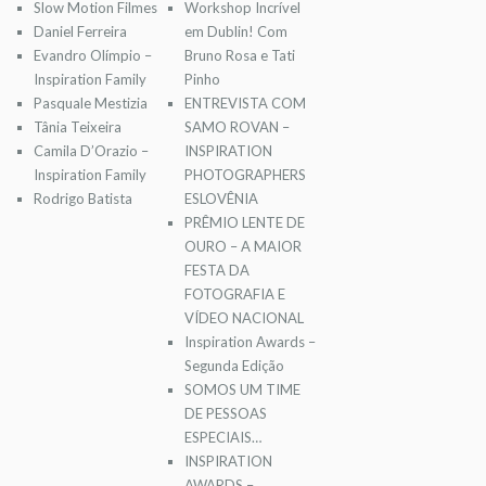
Slow Motion Filmes
Workshop Incrível
Daniel Ferreira
em Dublin! Com
Evandro Olímpio –
Bruno Rosa e Tati
Inspiration Family
Pinho
Pasquale Mestizia
ENTREVISTA COM
Tânia Teixeira
SAMO ROVAN –
Camila D’Orazio –
INSPIRATION
Inspiration Family
PHOTOGRAPHERS
Rodrigo Batista
ESLOVÊNIA
PRÊMIO LENTE DE
OURO – A MAIOR
FESTA DA
FOTOGRAFIA E
VÍDEO NACIONAL
Inspiration Awards –
Segunda Edição
SOMOS UM TIME
DE PESSOAS
ESPECIAIS…
INSPIRATION
AWARDS –