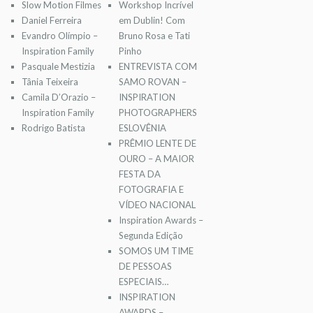
Slow Motion Filmes
Workshop Incrível
Daniel Ferreira
em Dublin! Com
Evandro Olímpio –
Bruno Rosa e Tati
Inspiration Family
Pinho
Pasquale Mestizia
ENTREVISTA COM
Tânia Teixeira
SAMO ROVAN –
Camila D’Orazio –
INSPIRATION
Inspiration Family
PHOTOGRAPHERS
Rodrigo Batista
ESLOVÊNIA
PRÊMIO LENTE DE
OURO – A MAIOR
FESTA DA
FOTOGRAFIA E
VÍDEO NACIONAL
Inspiration Awards –
Segunda Edição
SOMOS UM TIME
DE PESSOAS
ESPECIAIS…
INSPIRATION
AWARDS –