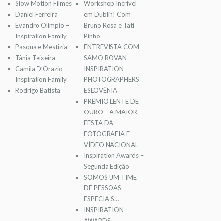
Slow Motion Filmes
Workshop Incrível
Daniel Ferreira
em Dublin! Com
Evandro Olímpio –
Bruno Rosa e Tati
Inspiration Family
Pinho
Pasquale Mestizia
ENTREVISTA COM
Tânia Teixeira
SAMO ROVAN –
Camila D’Orazio –
INSPIRATION
Inspiration Family
PHOTOGRAPHERS
Rodrigo Batista
ESLOVÊNIA
PRÊMIO LENTE DE
OURO – A MAIOR
FESTA DA
FOTOGRAFIA E
VÍDEO NACIONAL
Inspiration Awards –
Segunda Edição
SOMOS UM TIME
DE PESSOAS
ESPECIAIS…
INSPIRATION
AWARDS –