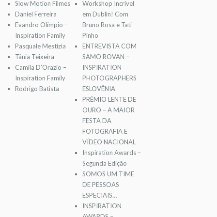
Slow Motion Filmes
Workshop Incrível
Daniel Ferreira
em Dublin! Com
Evandro Olímpio –
Bruno Rosa e Tati
Inspiration Family
Pinho
Pasquale Mestizia
ENTREVISTA COM
Tânia Teixeira
SAMO ROVAN –
Camila D’Orazio –
INSPIRATION
Inspiration Family
PHOTOGRAPHERS
Rodrigo Batista
ESLOVÊNIA
PRÊMIO LENTE DE
OURO – A MAIOR
FESTA DA
FOTOGRAFIA E
VÍDEO NACIONAL
Inspiration Awards –
Segunda Edição
SOMOS UM TIME
DE PESSOAS
ESPECIAIS…
INSPIRATION
AWARDS –