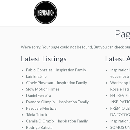
Pag
We're sorry. Your page could not be found, But you can check our l
Latest Listings
Latest A
Fabio Gonzalez – Inspiration Family
Inspiration
Luis Efigénio
você mostr
Cibele Piovesan – Inspiration Family
Workshop I
Slow Motion Filmes
Rosa e Tati
Daniel Ferreira
ENTREVIS
Evandro Olímpio – Inspiration Family
INSPIRAT
Pasquale Mestizia
PRÊMIO LE
Tânia Teixeira
DA FOTOGR
Camila D’Orazio – Inspiration Family
Inspiration
Rodrigo Batista
SOMOS UM 