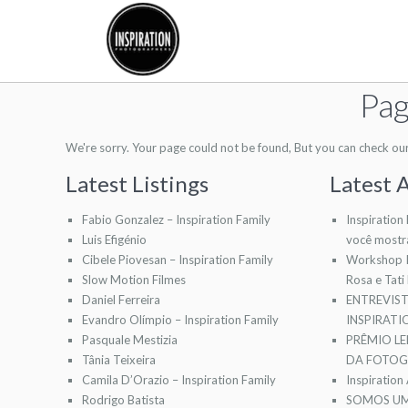
Pag
We're sorry. Your page could not be found, But you can check our l
Latest Listings
Latest A
Fabio Gonzalez – Inspiration Family
Inspiration
Luis Efigénio
você mostr
Cibele Piovesan – Inspiration Family
Workshop I
Slow Motion Filmes
Rosa e Tati
Daniel Ferreira
ENTREVIS
Evandro Olímpio – Inspiration Family
INSPIRAT
Pasquale Mestizia
PRÊMIO LE
Tânia Teixeira
DA FOTOGR
Camila D’Orazio – Inspiration Family
Inspiration
Rodrigo Batista
SOMOS UM 