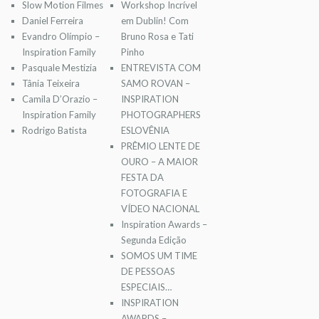
Slow Motion Filmes
Workshop Incrível
Daniel Ferreira
em Dublin! Com
Evandro Olímpio –
Bruno Rosa e Tati
Inspiration Family
Pinho
Pasquale Mestizia
ENTREVISTA COM
Tânia Teixeira
SAMO ROVAN –
Camila D’Orazio –
INSPIRATION
Inspiration Family
PHOTOGRAPHERS
Rodrigo Batista
ESLOVÊNIA
PRÊMIO LENTE DE
OURO – A MAIOR
FESTA DA
FOTOGRAFIA E
VÍDEO NACIONAL
Inspiration Awards –
Segunda Edição
SOMOS UM TIME
DE PESSOAS
ESPECIAIS…
INSPIRATION
AWARDS –