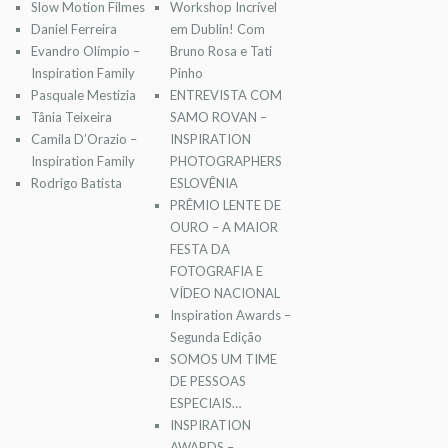
Slow Motion Filmes
Workshop Incrível
Daniel Ferreira
em Dublin! Com
Evandro Olímpio –
Bruno Rosa e Tati
Inspiration Family
Pinho
Pasquale Mestizia
ENTREVISTA COM
Tânia Teixeira
SAMO ROVAN –
Camila D’Orazio –
INSPIRATION
Inspiration Family
PHOTOGRAPHERS
Rodrigo Batista
ESLOVÊNIA
PRÊMIO LENTE DE
OURO – A MAIOR
FESTA DA
FOTOGRAFIA E
VÍDEO NACIONAL
Inspiration Awards –
Segunda Edição
SOMOS UM TIME
DE PESSOAS
ESPECIAIS…
INSPIRATION
AWARDS –