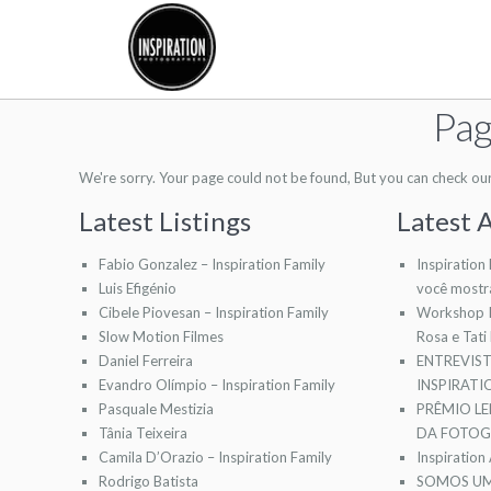
Pag
We're sorry. Your page could not be found, But you can check our l
Latest Listings
Latest A
Fabio Gonzalez – Inspiration Family
Inspiration
Luis Efigénio
você mostr
Cibele Piovesan – Inspiration Family
Workshop I
Slow Motion Filmes
Rosa e Tati
Daniel Ferreira
ENTREVIS
Evandro Olímpio – Inspiration Family
INSPIRAT
Pasquale Mestizia
PRÊMIO LE
Tânia Teixeira
DA FOTOGR
Camila D’Orazio – Inspiration Family
Inspiration
Rodrigo Batista
SOMOS UM 