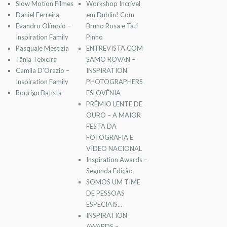
Slow Motion Filmes
Workshop Incrível
Daniel Ferreira
em Dublin! Com
Evandro Olímpio –
Bruno Rosa e Tati
Inspiration Family
Pinho
Pasquale Mestizia
ENTREVISTA COM
Tânia Teixeira
SAMO ROVAN –
Camila D’Orazio –
INSPIRATION
Inspiration Family
PHOTOGRAPHERS
Rodrigo Batista
ESLOVÊNIA
PRÊMIO LENTE DE
OURO – A MAIOR
FESTA DA
FOTOGRAFIA E
VÍDEO NACIONAL
Inspiration Awards –
Segunda Edição
SOMOS UM TIME
DE PESSOAS
ESPECIAIS…
INSPIRATION
AWARDS –