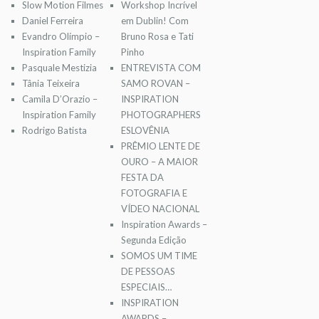
Slow Motion Filmes
Workshop Incrível
Daniel Ferreira
em Dublin! Com
Evandro Olímpio –
Bruno Rosa e Tati
Inspiration Family
Pinho
Pasquale Mestizia
ENTREVISTA COM
Tânia Teixeira
SAMO ROVAN –
Camila D’Orazio –
INSPIRATION
Inspiration Family
PHOTOGRAPHERS
Rodrigo Batista
ESLOVÊNIA
PRÊMIO LENTE DE
OURO – A MAIOR
FESTA DA
FOTOGRAFIA E
VÍDEO NACIONAL
Inspiration Awards –
Segunda Edição
SOMOS UM TIME
DE PESSOAS
ESPECIAIS…
INSPIRATION
AWARDS –