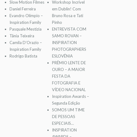
Slow Motion Filmes
Workshop Incrível
Daniel Ferreira
em Dublin! Com
Evandro Olímpio –
Bruno Rosa e Tati
Inspiration Family
Pinho
Pasquale Mestizia
ENTREVISTA COM
Tânia Teixeira
SAMO ROVAN –
Camila D’Orazio –
INSPIRATION
Inspiration Family
PHOTOGRAPHERS
Rodrigo Batista
ESLOVÊNIA
PRÊMIO LENTE DE
OURO – A MAIOR
FESTA DA
FOTOGRAFIA E
VÍDEO NACIONAL
Inspiration Awards –
Segunda Edição
SOMOS UM TIME
DE PESSOAS
ESPECIAIS…
INSPIRATION
AWARDS –