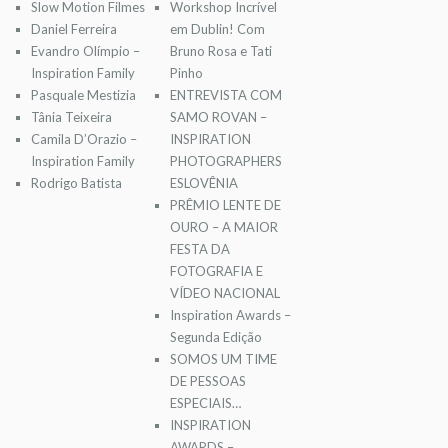
Slow Motion Filmes
Workshop Incrível
Daniel Ferreira
em Dublin! Com
Evandro Olímpio –
Bruno Rosa e Tati
Inspiration Family
Pinho
Pasquale Mestizia
ENTREVISTA COM
Tânia Teixeira
SAMO ROVAN –
Camila D’Orazio –
INSPIRATION
Inspiration Family
PHOTOGRAPHERS
Rodrigo Batista
ESLOVÊNIA
PRÊMIO LENTE DE
OURO – A MAIOR
FESTA DA
FOTOGRAFIA E
VÍDEO NACIONAL
Inspiration Awards –
Segunda Edição
SOMOS UM TIME
DE PESSOAS
ESPECIAIS…
INSPIRATION
AWARDS –