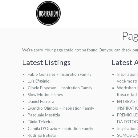
Pag
We're sorry. Your page could not be found, But you can check our l
Latest Listings
Latest A
Fabio Gonzalez – Inspiration Family
Inspiration
Luis Efigénio
você mostr
Cibele Piovesan – Inspiration Family
Workshop I
Slow Motion Filmes
Rosa e Tati
Daniel Ferreira
ENTREVIS
Evandro Olímpio – Inspiration Family
INSPIRAT
Pasquale Mestizia
PRÊMIO LE
Tânia Teixeira
DA FOTOGR
Camila D’Orazio – Inspiration Family
Inspiration
Rodrigo Batista
SOMOS UM 