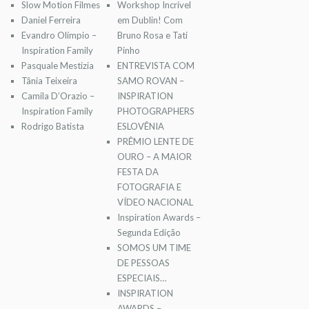
Slow Motion Filmes
Workshop Incrível
Daniel Ferreira
em Dublin! Com
Evandro Olímpio –
Bruno Rosa e Tati
Inspiration Family
Pinho
Pasquale Mestizia
ENTREVISTA COM
Tânia Teixeira
SAMO ROVAN –
Camila D’Orazio –
INSPIRATION
Inspiration Family
PHOTOGRAPHERS
Rodrigo Batista
ESLOVÊNIA
PRÊMIO LENTE DE
OURO – A MAIOR
FESTA DA
FOTOGRAFIA E
VÍDEO NACIONAL
Inspiration Awards –
Segunda Edição
SOMOS UM TIME
DE PESSOAS
ESPECIAIS…
INSPIRATION
AWARDS –