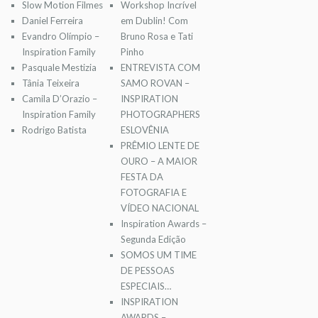
Slow Motion Filmes
Workshop Incrível
Daniel Ferreira
em Dublin! Com
Evandro Olímpio –
Bruno Rosa e Tati
Inspiration Family
Pinho
Pasquale Mestizia
ENTREVISTA COM
Tânia Teixeira
SAMO ROVAN –
Camila D’Orazio –
INSPIRATION
Inspiration Family
PHOTOGRAPHERS
Rodrigo Batista
ESLOVÊNIA
PRÊMIO LENTE DE
OURO – A MAIOR
FESTA DA
FOTOGRAFIA E
VÍDEO NACIONAL
Inspiration Awards –
Segunda Edição
SOMOS UM TIME
DE PESSOAS
ESPECIAIS…
INSPIRATION
AWARDS –