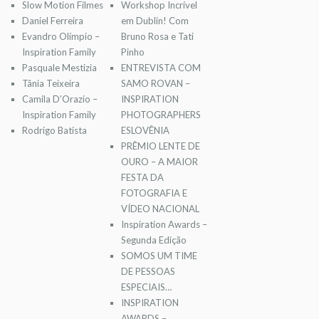
Slow Motion Filmes
Workshop Incrível
Daniel Ferreira
em Dublin! Com
Evandro Olímpio –
Bruno Rosa e Tati
Inspiration Family
Pinho
Pasquale Mestizia
ENTREVISTA COM
Tânia Teixeira
SAMO ROVAN –
Camila D’Orazio –
INSPIRATION
Inspiration Family
PHOTOGRAPHERS
Rodrigo Batista
ESLOVÊNIA
PRÊMIO LENTE DE
OURO – A MAIOR
FESTA DA
FOTOGRAFIA E
VÍDEO NACIONAL
Inspiration Awards –
Segunda Edição
SOMOS UM TIME
DE PESSOAS
ESPECIAIS…
INSPIRATION
AWARDS –