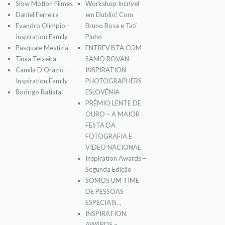
Slow Motion Filmes
Workshop Incrível
Daniel Ferreira
em Dublin! Com
Evandro Olímpio –
Bruno Rosa e Tati
Inspiration Family
Pinho
Pasquale Mestizia
ENTREVISTA COM
Tânia Teixeira
SAMO ROVAN –
Camila D’Orazio –
INSPIRATION
Inspiration Family
PHOTOGRAPHERS
Rodrigo Batista
ESLOVÊNIA
PRÊMIO LENTE DE
OURO – A MAIOR
FESTA DA
FOTOGRAFIA E
VÍDEO NACIONAL
Inspiration Awards –
Segunda Edição
SOMOS UM TIME
DE PESSOAS
ESPECIAIS…
INSPIRATION
AWARDS –