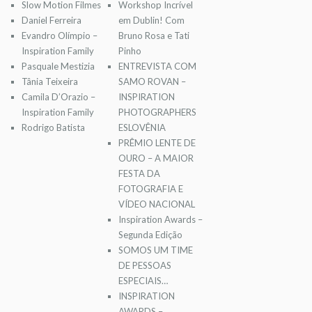
Slow Motion Filmes
Workshop Incrível
Daniel Ferreira
em Dublin! Com
Evandro Olímpio –
Bruno Rosa e Tati
Inspiration Family
Pinho
Pasquale Mestizia
ENTREVISTA COM
Tânia Teixeira
SAMO ROVAN –
Camila D’Orazio –
INSPIRATION
Inspiration Family
PHOTOGRAPHERS
Rodrigo Batista
ESLOVÊNIA
PRÊMIO LENTE DE
OURO – A MAIOR
FESTA DA
FOTOGRAFIA E
VÍDEO NACIONAL
Inspiration Awards –
Segunda Edição
SOMOS UM TIME
DE PESSOAS
ESPECIAIS…
INSPIRATION
AWARDS –