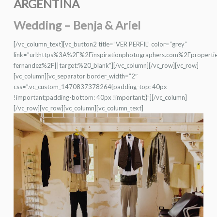
ARGENTINA
Wedding – Benja & Ariel
[/vc_column_text][vc_button2 title=”VER PERFIL” color=”grey”
link=”url:https%3A%2F%2Finspirationphotographers.com%2Fproperti
fernandez%2F||target:%20_blank”][/vc_column][/vc_row][vc_row]
[vc_column][vc_separator border_width=”2″
css=”.vc_custom_1470837378264{padding-top: 40px
!important;padding-bottom: 40px !important;}”][/vc_column]
[/vc_row][vc_row][vc_column][vc_column_text]