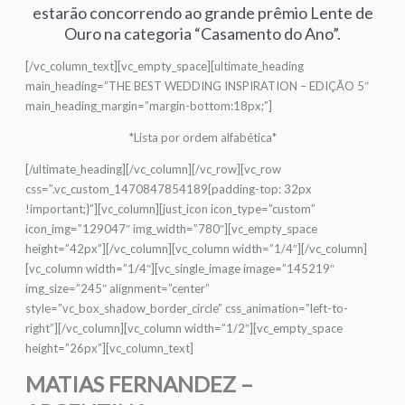
estarão concorrendo ao grande prêmio Lente de
Ouro na categoria “Casamento do Ano”.
[/vc_column_text][vc_empty_space][ultimate_heading
main_heading=”THE BEST WEDDING INSPIRATION – EDIÇÃO 5″
main_heading_margin=”margin-bottom:18px;”]
*Lista por ordem alfabética*
[/ultimate_heading][/vc_column][/vc_row][vc_row
css=”.vc_custom_1470847854189{padding-top: 32px
!important;}”][vc_column][just_icon icon_type=”custom”
icon_img=”129047″ img_width=”780″][vc_empty_space
height=”42px”][/vc_column][vc_column width=”1/4″][/vc_column]
[vc_column width=”1/4″][vc_single_image image=”145219″
img_size=”245″ alignment=”center”
style=”vc_box_shadow_border_circle” css_animation=”left-to-
right”][/vc_column][vc_column width=”1/2″][vc_empty_space
height=”26px”][vc_column_text]
MATIAS FERNANDEZ –