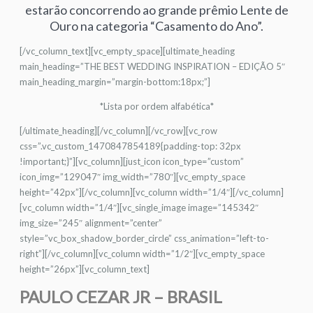
estarão concorrendo ao grande prêmio Lente de
Ouro na categoria “Casamento do Ano”.
[/vc_column_text][vc_empty_space][ultimate_heading
main_heading=”THE BEST WEDDING INSPIRATION – EDIÇÃO 5″
main_heading_margin=”margin-bottom:18px;”]
*Lista por ordem alfabética*
[/ultimate_heading][/vc_column][/vc_row][vc_row
css=”.vc_custom_1470847854189{padding-top: 32px
!important;}”][vc_column][just_icon icon_type=”custom”
icon_img=”129047″ img_width=”780″][vc_empty_space
height=”42px”][/vc_column][vc_column width=”1/4″][/vc_column]
[vc_column width=”1/4″][vc_single_image image=”145342″
img_size=”245″ alignment=”center”
style=”vc_box_shadow_border_circle” css_animation=”left-to-
right”][/vc_column][vc_column width=”1/2″][vc_empty_space
height=”26px”][vc_column_text]
PAULO CEZAR JR – BRASIL