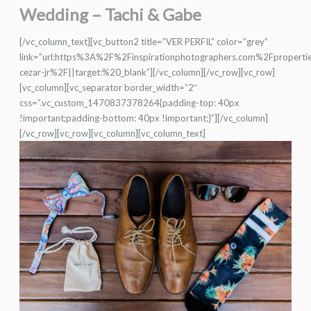
Wedding – Tachi & Gabe
[/vc_column_text][vc_button2 title=”VER PERFIL” color=”grey”
link=”url:https%3A%2F%2Finspirationphotographers.com%2Fproperti
cezar-jr%2F||target:%20_blank”][/vc_column][/vc_row][vc_row]
[vc_column][vc_separator border_width=”2″
css=”.vc_custom_1470837378264{padding-top: 40px
!important;padding-bottom: 40px !important;}”][/vc_column]
[/vc_row][vc_row][vc_column][vc_column_text]